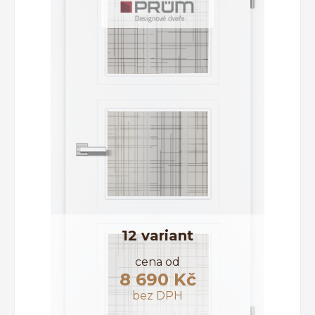
INTERIÉROVÉ DVEŘE
JEDNOKŘÍDLÉ DVEŘE
BEZFALCOVÉ DVEŘE
CELOSKLENĚNÉ DVEŘE
POSUVNÉ DVEŘE
KLIKY A KOVÁNÍ
12 variant
cena od
8 690 Kč
Řadit dle
bez DPH
oblíbenosti