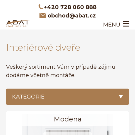
+420 728 060 888
obchod@abat.cz
MENU
ÚVOD
Interiérové dveře
INTERIÉROVÉ DVEŘE
DVEŘE NA MÍRU
O NÁS
Veškerý sortiment Vám v případě zájmu
KONTAKT
dodáme včetně montáže.
KATEGORIE
Modena
VŠECHNY PRODUKTY