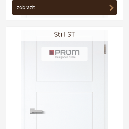
ceny
zobrazit
Filtrovat dle výrobce
PRÜM
Lipbled
Still ST
Twin
M&T
Nezaujal Vás žádný produkt?
výroba na míru