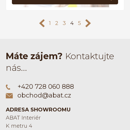
<<
1
2
3
4
5
>>
Máte zájem?
Kontaktujte
nás...
+420 728 060 888
obchod@abat.cz
ADRESA SHOWROOMU
ABAT Interiér
K metru 4