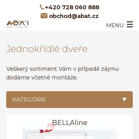
+420 728 060 888
obchod@abat.cz
MENU
ÚVOD
Jednokřídlé dveře
INTERIÉROVÉ DVEŘE
DVEŘE NA MÍRU
O NÁS
Veškerý sortiment Vám v případě zájmu
KONTAKT
dodáme včetně montáže.
KATEGORIE
BELLAline
VŠECHNY PRODUKTY