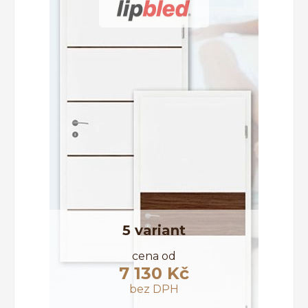
INTERIÉROVÉ DVEŘE
JEDNOKŘÍDLÉ DVEŘE
BEZFALCOVÉ DVEŘE
CELOSKLENĚNÉ DVEŘE
POSUVNÉ DVEŘE
KLIKY A KOVÁNÍ
5 variant
cena od
7 130 Kč
Řadit dle
bez DPH
oblíbenosti