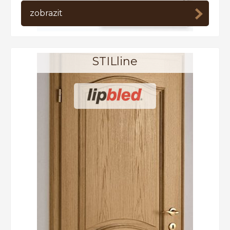
ceny
zobrazit
Filtrovat dle výrobce
PRÜM
Lipbled
STILline
Twin
M&T
Nezaujal Vás žádný produkt?
výroba na míru