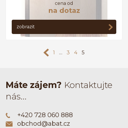
cena od
na dotaz
zobrazit
<<
1
…
3
4
5
Máte zájem?
Kontaktujte
nás...
+420 728 060 888
obchod@abat.cz