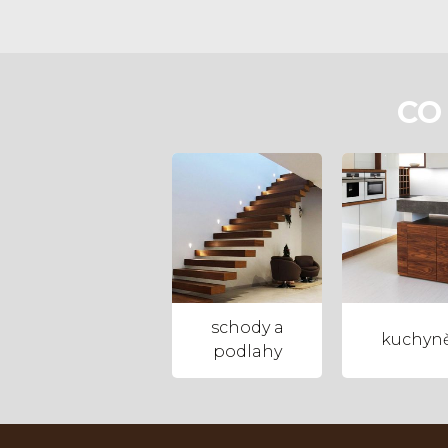
CO
schody a
kuchyn
podlahy