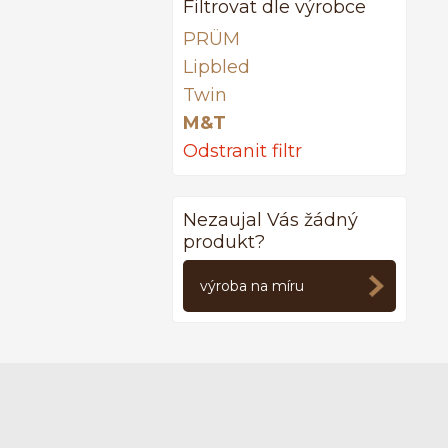
Filtrovat dle výrobce
PRÜM
Lipbled
Twin
M&T
Odstranit filtr
Nezaujal Vás žádný
produkt?
výroba na míru