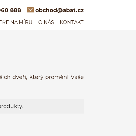
060 888
obchod@abat.cz
EŘE NA MÍRU
O NÁS
KONTAKT
ašich dveří, který promění Vaše
rodukty.