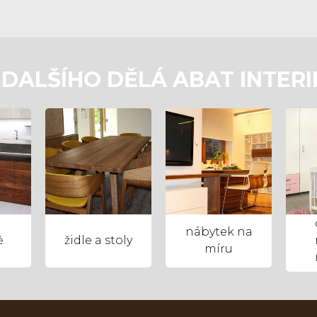
 DALŠÍHO DĚLÁ ABAT INTERI
nábytek na
ě
židle a stoly
míru