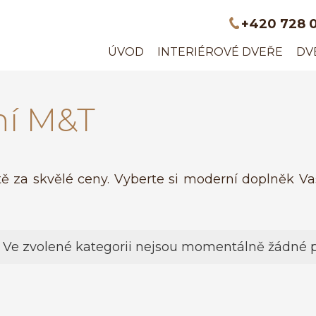
+420 728 
ÚVOD
INTERIÉROVÉ DVEŘE
DV
ní M&T
itě za skvělé ceny. Vyberte si moderní doplněk V
Ve zvolené kategorii nejsou momentálně žádné p