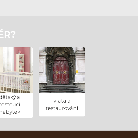
ÉR?
dětský a
vrata a
rostoucí
restaurování
nábytek