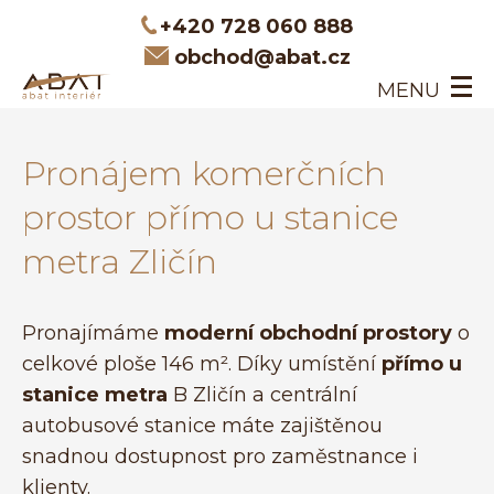
+420 728 060 888
obchod@abat.cz
MENU
ÚVOD
Pronájem komerčních
INTERIÉROVÉ DVEŘE
DVEŘE NA MÍRU
prostor přímo u stanice
O NÁS
metra Zličín
KONTAKT
Pronajímáme
moderní obchodní prostory
o
celkové ploše 146 m². Díky umístění
přímo u
stanice metra
B Zličín a centrální
autobusové stanice máte zajištěnou
snadnou dostupnost pro zaměstnance i
klienty.