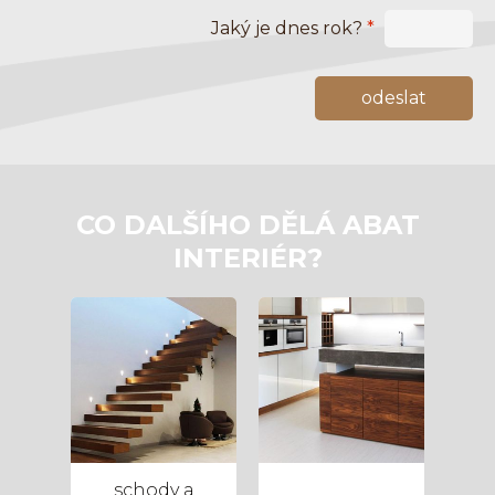
Jaký je dnes rok?
*
CO DALŠÍHO DĚLÁ ABAT
INTERIÉR?
schody a