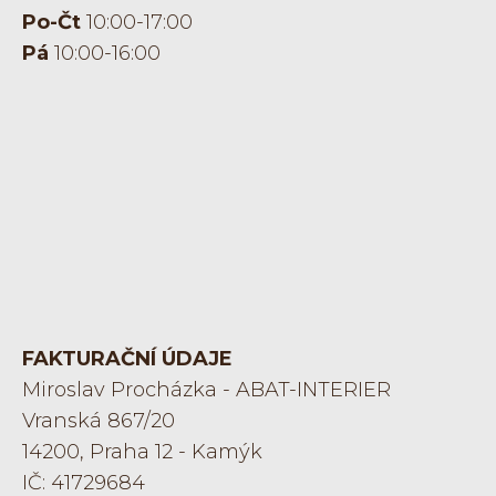
oblíbenosti
Po-Čt
10:00-17:00
ceny
Pá
10:00-16:00
Filtrovat dle výrobce
PRÜM
Lipbled
Twin
M&T
Odstranit filtr
Nezaujal Vás žádný produkt?
FAKTURAČNÍ ÚDAJE
výroba na míru
Miroslav Procházka - ABAT-INTERIER
Vranská 867/20
14200, Praha 12 - Kamýk
IČ: 41729684