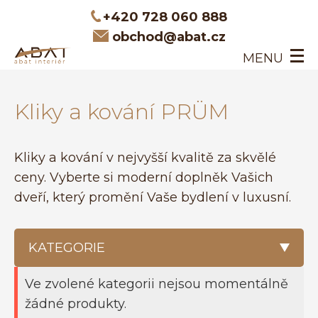
+420 728 060 888
obchod@abat.cz
MENU
ÚVOD
Kliky a kování PRÜM
INTERIÉROVÉ DVEŘE
DVEŘE NA MÍRU
O NÁS
Kliky a kování v nejvyšší kvalitě za skvělé
KONTAKT
ceny. Vyberte si moderní doplněk Vašich
dveří, který promění Vaše bydlení v luxusní.
KATEGORIE
Ve zvolené kategorii nejsou momentálně
VŠECHNY PRODUKTY
žádné produkty.