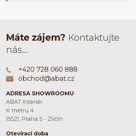
INTERIÉROVÉ DVEŘE
JEDNOKŘÍDLÉ DVEŘE
Máte zájem?
Kontaktujte
nás...
BEZFALCOVÉ DVEŘE
+420 728 060 888
POSUVNÉ DVEŘE
obchod@abat.cz
CELOSKLENĚNÉ DVEŘE
ADRESA SHOWROOMU
ABAT Interiér
KLIKY A KOVÁNÍ
K metru 4
15521, Praha 5 - Zličín
Řadit dle
Otevírací doba