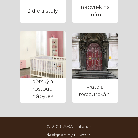
nábytek na
židle a stoly
míru
dětský a
vrata a
rostoucí
restaurování
nábytek
© 2026 ABAT interiér
designed by
illusmart