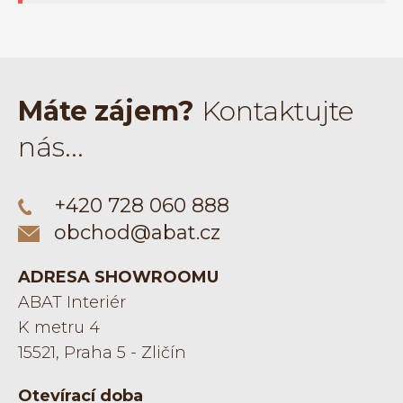
INTERIÉROVÉ DVEŘE
JEDNOKŘÍDLÉ DVEŘE
Máte zájem?
Kontaktujte
nás...
BEZFALCOVÉ DVEŘE
+420 728 060 888
CELOSKLENĚNÉ DVEŘE
obchod@abat.cz
POSUVNÉ DVEŘE
ADRESA SHOWROOMU
ABAT Interiér
KLIKY A KOVÁNÍ
K metru 4
15521, Praha 5 - Zličín
Řadit dle
Otevírací doba