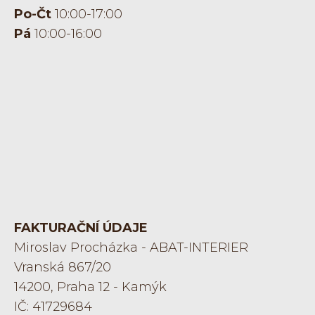
oblíbenosti
Po-Čt
10:00-17:00
ceny
Pá
10:00-16:00
Filtrovat dle výrobce
PRÜM
Lipbled
Twin
M&T
Odstranit filtr
Nezaujal Vás žádný produkt?
FAKTURAČNÍ ÚDAJE
výroba na míru
Miroslav Procházka - ABAT-INTERIER
Vranská 867/20
14200, Praha 12 - Kamýk
IČ: 41729684