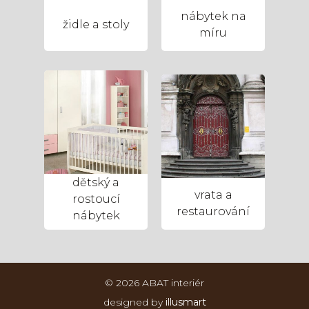
nábytek na
židle a stoly
míru
dětský a
vrata a
rostoucí
restaurování
nábytek
© 2026 ABAT interiér
designed by
illusmart