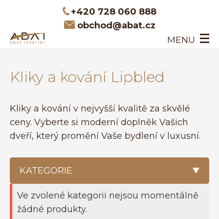
+420 728 060 888
obchod@abat.cz
MENU
ÚVOD
Kliky a kování Lipbled
INTERIÉROVÉ DVEŘE
DVEŘE NA MÍRU
O NÁS
Kliky a kování v nejvyšší kvalitě za skvělé
KONTAKT
ceny. Vyberte si moderní doplněk Vašich
dveří, který promění Vaše bydlení v luxusní.
KATEGORIE
Ve zvolené kategorii nejsou momentálně
VŠECHNY PRODUKTY
žádné produkty.